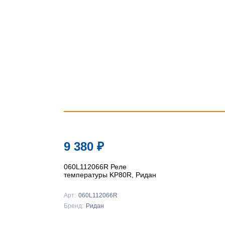
9 380
₽
060L112066R Реле
температуры KP80R, Ридан
Арт:
060L112066R
Бренд:
Ридан