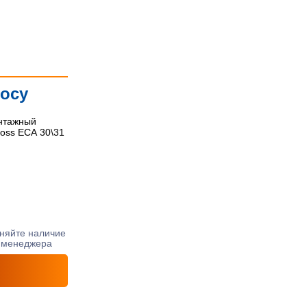
По цене ↑
По цене ↓
По названию ↑
росу
По названию ↓
нтажный
oss ECA 30\31
няйте наличие
 менеджера