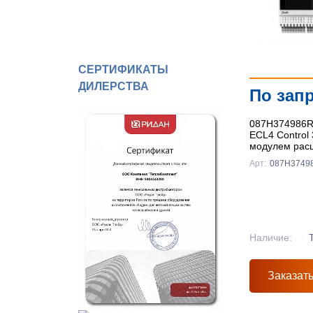
СЕРТИФИКАТЫ
ДИЛЕРСТВА
По зап
087H374986R
ECL4 Control
модулем рас
платой Ethern
Арт:
087H3749
Ридан
Наличие:
Заказат