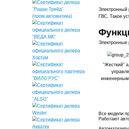
Электронный 
ГВС. Такое у
Функц
Электронные 
"Жесткий" а
управл
инженерным
Все модели п
Работают авто
Автоматизиру