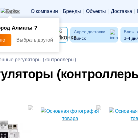
Бийск
О компании
Бренды
Объекты
Доставка
ород Алматы ?
Адрес доставки:
Ближ. 
Бийск
3-4 дн
рно
Выбрать другой
онные регуляторы (контроллеры)
гуляторы (контроллер