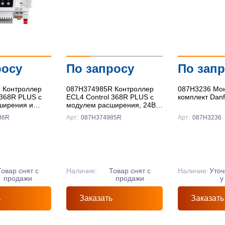
росу
По запросу
По зап
 Контроллер
087H374985R Контроллер
087H3236 Мо
 368R PLUS с
ECL4 Control 368R PLUS с
комплект Danf
ширения и
модулем расширения, 24В
et, 24В AC/DC,
AC/DC, Ридан
86R
Арт:
087H374985R
Арт:
087H3236
Товар снят с
Наличие:
Товар снят с
Наличие:
Уточ
продажи
продажи
у
ь
Заказать
Заказать