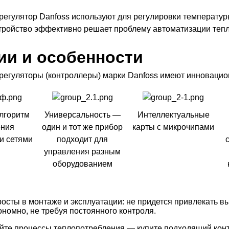
регулятор Danfoss используют для регулировки температур
стройство эффективно решает проблему автоматизации тепл
ии и особенности
регуляторы (контроллеры) марки Danfoss имеют инновацио
лгоритм
Универсальность —
Интеллектуальные
ения
один и тот же прибор
карты с микрочипами
и сетями
подходит для
управления разным
оборудованием
росты в монтаже и эксплуатации: не придется привлекать 
номно, не требуя постоянного контроля.
йте процессы теплопотребления — купите подходящий конт