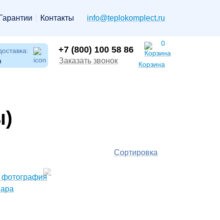
Гарантии
Контакты
info@teplokomplect.ru
0
+7 (800) 100 58 86
доставка:
Заказать звонок
я
Корзина
ы)
Сортировка
По
популярности