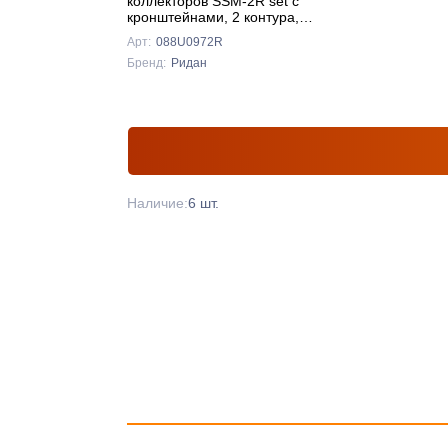
коллекторов SSM-2R set с
кронштейнами, 2 контура,
Ридан
Арт:
088U0972R
Бренд:
Ридан
Наличие:
6 шт.