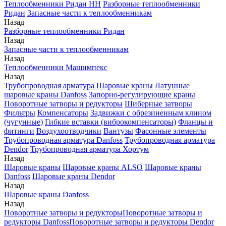
Теплообменники Ридан НН
Разборные теплообменники
Ридан
Запасные части к теплообменникам
Назад
Разборные теплообменники Ридан
Назад
Запасные части к теплообменникам
Назад
Теплообменники Машимпекс
Назад
Трубопроводная арматура
Шаровые краны
Латунные
шаровые краны Danfoss
Запорно-регулирующие краны
Поворотные затворы и редукторы
Шиберные затворы
Фильтры
Компенсаторы
Задвижки с обрезиненным клином
(чугунные)
Гибкие вставки (виброкомпенсаторы)
Фланцы и
фитинги
Воздухоотводчики
Вантузы
Фасонные элементы
Трубопроводная арматура Danfoss
Трубопроводная арматура
Dendor
Трубопроводная арматура Хортум
Назад
Шаровые краны
Шаровые краны ALSO
Шаровые краны
Danfoss
Шаровые краны Dendor
Назад
Шаровые краны Danfoss
Назад
Поворотные затворы и редукторы
Поворотные затворы и
редукторы Danfoss
Поворотные затворы и редукторы Dendor