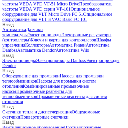
частоты VEDA VFD VF-51 Micro Drive
Преобразователь
частоты VEDA VFD серии VF-101
Опциональное
оборудование для VLT Micro Drive FC 51
Опциональное
оборудование для VLT HVAC Basic FC 101
Назад
Автоматика
Датчики
температуры
Электроприводы
Электронные регуляторы
(контроллеры)
Ключи и карты для контроллеров
Шкафы
управления
Коллекторы
Автоматика Ридан
Автоматика
Danfoss
Автоматика Dendor
Автоматика Wilo
Назад
Электроприводы
Электроприводы Danfoss
Электроприводы
Dendor
Назад
Оборудование для промывки
Насосы для промывки
теплообменников
Насосы для промывки систем
отопления
Комбинированные промывочные
насосы
Промывочные реагенты для
теплообменников
Промывочные реагенты для систем
отопления
Назад
Счетчики тепла и диспетчеризация
Общедомовые
счетчики
Поквартирные счетчики
Назад
Вентиляционное оборудование
Противопожарные