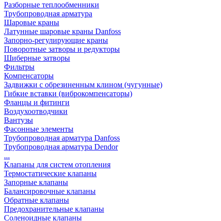
Разборные теплообменники
Трубопроводная арматура
Шаровые краны
Латунные шаровые краны Danfoss
Запорно-регулирующие краны
Поворотные затворы и редукторы
Шиберные затворы
Фильтры
Компенсаторы
Задвижки с обрезиненным клином (чугунные)
Гибкие вставки (виброкомпенсаторы)
Фланцы и фитинги
Воздухоотводчики
Вантузы
Фасонные элементы
Трубопроводная арматура Danfoss
Трубопроводная арматура Dendor
...
Клапаны для систем отопления
Термостатические клапаны
Запорные клапаны
Балансировочные клапаны
Обратные клапаны
Предохранительные клапаны
Соленоидные клапаны