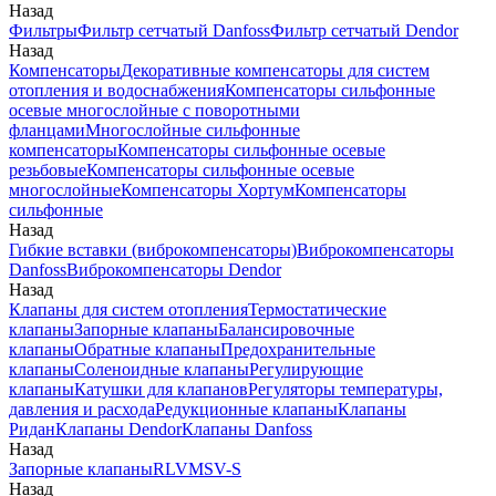
Назад
Фильтры
Фильтр сетчатый Danfoss
Фильтр сетчатый Dendor
Назад
Компенсаторы
Декоративные компенсаторы для систем
отопления и водоснабжения
Компенсаторы сильфонные
осевые многослойные с поворотными
фланцами
Многослойные сильфонные
компенсаторы
Компенсаторы сильфонные осевые
резьбовые
Компенсаторы сильфонные осевые
многослойные
Компенсаторы Хортум
Компенсаторы
сильфонные
Назад
Гибкие вставки (виброкомпенсаторы)
Виброкомпенсаторы
Danfoss
Виброкомпенсаторы Dendor
Назад
Клапаны для систем отопления
Термостатические
клапаны
Запорные клапаны
Балансировочные
клапаны
Обратные клапаны
Предохранительные
клапаны
Соленоидные клапаны
Регулирующие
клапаны
Катушки для клапанов
Регуляторы температуры,
давления и расхода
Редукционные клапаны
Клапаны
Ридан
Клапаны Dendor
Клапаны Danfoss
Назад
Запорные клапаны
RLV
MSV-S
Назад