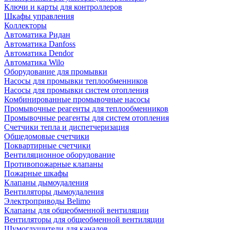
Ключи и карты для контроллеров
Шкафы управления
Коллекторы
Автоматика Ридан
Автоматика Danfoss
Автоматика Dendor
Автоматика Wilo
Оборудование для промывки
Насосы для промывки теплообменников
Насосы для промывки систем отопления
Комбинированные промывочные насосы
Промывочные реагенты для теплообменников
Промывочные реагенты для систем отопления
Счетчики тепла и диспетчеризация
Общедомовые счетчики
Поквартирные счетчики
Вентиляционное оборудование
Противопожарные клапаны
Пожарные шкафы
Клапаны дымоудаления
Вентиляторы дымоудаления
Электроприводы Belimo
Клапаны для общеобменной вентиляции
Вентиляторы для общеобменной вентиляции
Шумоглушители для каналов