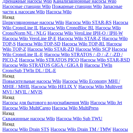
Дренажные насосы Wilo
Канализационные насосы Wilo
Насосные станции Wilo
Пожарные станции Wilo
Запасные
части к насосам Wilo
Насосы Wilo
Назад
Циркуляционные насосы Wilo
Насосы Wilo STAR-RS
Насосы
Wilo CronoLine IL
Насосы Wilo CronoBloc BL
Насосы Wilo
CronoNorm NL / NLG
Насосы Wilo VeroLine IPH-O / IPH-W
Насосы Wilo VeroLine IP-E
Насосы Wilo STAR-Z
Насосы Wilo
TOP-S
Насосы Wilo TOP-SD
Насосы Wilo TOP-RL
Насосы
Wilo TOP-Z
Насосы Wilo STAR-ZD
Насосы Wilo SCP
Насосы
Wilo CronoLine IL-E
Насосы Wilo STRATOS / -D / -Z / -ZD /
PICO-Z
Насосы Wilo STRATOS PICO
Насосы Wilo STAR-RSD
Насосы Wilo STRATOS GIGA / GIGA B
Насосы TWIn
CronoSub TWIn DL / DL-E
Назад
Повысительные насосы Wilo
Насосы Wilo Economy MHI /
MHIE / MHIL
Насосы Wilo HELIX V
Насосы Wilo Multivert
MVI / MVIL / MVIS
Назад
Насосы для бытового водоснабжения Wilo
Насосы Wilo Jet
Насосы Wilo MultiCargo
Насосы Wilo MultiPress
Назад
Скважинные насосы Wilo
Насосы Wilo Sub TWU
Назад
Насосы Wilo Drain STS
Насосы Wilo Drain TM / TMW
Насосы