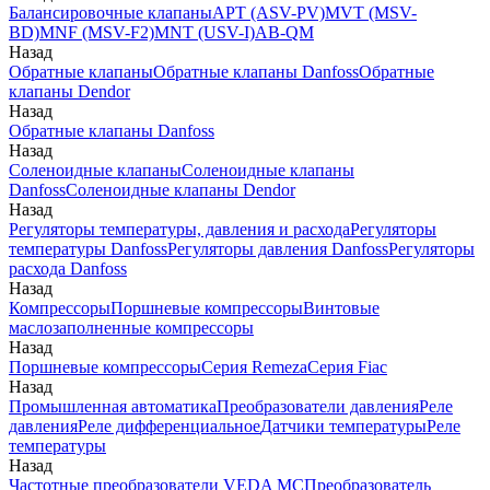
Балансировочные клапаны
APT (ASV-PV)
MVT (MSV-
BD)
MNF (MSV-F2)
MNT (USV-I)
AB-QM
Назад
Обратные клапаны
Обратные клапаны Danfoss
Обратные
клапаны Dendor
Назад
Обратные клапаны Danfoss
Назад
Соленоидные клапаны
Соленоидные клапаны
Danfoss
Соленоидные клапаны Dendor
Назад
Регуляторы температуры, давления и расхода
Регуляторы
температуры Danfoss
Регуляторы давления Danfoss
Регуляторы
расхода Danfoss
Назад
Компрессоры
Поршневые компрессоры
Винтовые
маслозаполненные компрессоры
Назад
Поршневые компрессоры
Серия Remeza
Серия Fiac
Назад
Промышленная автоматика
Преобразователи давления
Реле
давления
Реле дифференциальное
Датчики температуры
Реле
температуры
Назад
Частотные преобразователи VEDA MC
Преобразователь