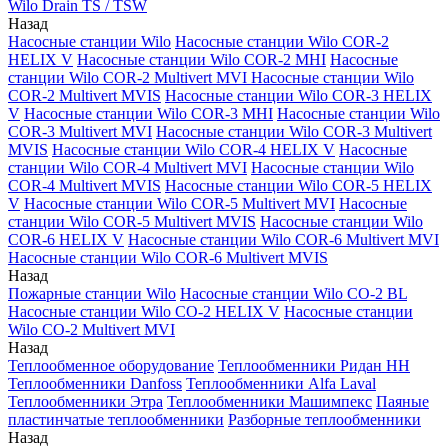
Wilo Drain TS / TSW
Назад
Насосные станции Wilo
Насосные станции Wilo COR-2
HELIX V
Насосные станции Wilo COR-2 MHI
Насосные
станции Wilo COR-2 Multivert MVI
Насосные станции Wilo
COR-2 Multivert MVIS
Насосные станции Wilo COR-3 HELIX
V
Насосные станции Wilo COR-3 MHI
Насосные станции Wilo
COR-3 Multivert MVI
Насосные станции Wilo COR-3 Multivert
MVIS
Насосные станции Wilo COR-4 HELIX V
Насосные
станции Wilo COR-4 Multivert MVI
Насосные станции Wilo
COR-4 Multivert MVIS
Насосные станции Wilo COR-5 HELIX
V
Насосные станции Wilo COR-5 Multivert MVI
Насосные
станции Wilo COR-5 Multivert MVIS
Насосные станции Wilo
COR-6 HELIX V
Насосные станции Wilo COR-6 Multivert MVI
Насосные станции Wilo COR-6 Multivert MVIS
Назад
Пожарные станции Wilo
Насосные станции Wilo CO-2 BL
Насосные станции Wilo CO-2 HELIX V
Насосные станции
Wilo CO-2 Multivert MVI
Назад
Теплообменное оборудование
Теплообменники Ридан НН
Теплообменники Danfoss
Теплообменники Alfa Laval
Теплообменники Этра
Теплообменники Машимпекс
Паяные
пластинчатые теплообменники
Разборные теплообменники
Назад