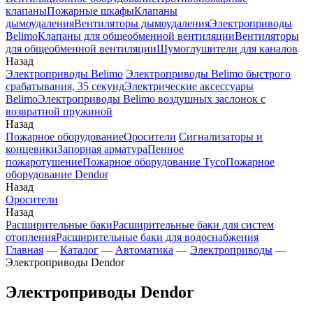
клапаны
Пожарные шкафы
Клапаны
дымоудаления
Вентиляторы дымоудаления
Электроприводы
Belimo
Клапаны для общеобменной вентиляции
Вентиляторы
для общеобменной вентиляции
Шумоглушители для каналов
Назад
Электроприводы Belimo
Электроприводы Belimo быстрого
срабатывания, 35 секунд
Электрические аксессуары
Belimo
Электроприводы Belimo воздушных заслонок c
возвратной пружиной
Назад
Пожарное оборудование
Оросители
Сигнализаторы и
концевики
Запорная арматура
Пенное
пожаротушение
Пожарное оборудование Tyco
Пожарное
оборудование Dendor
Назад
Оросители
Назад
Расширительные баки
Расширительные баки для систем
отопления
Расширительные баки для водоснабжения
Главная
—
Каталог
—
Автоматика
—
Электроприводы
—
Электроприводы Dendor
Электроприводы Dendor