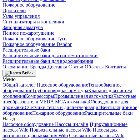
Пожарное оборудование
Оросители
Узлы управления
Сигнализаторы и концевики
Запорная арматура
Пенное пожаротушение
Пожарное оборудование Tyco
Пожарное оборудование Dendor
Расширительные баки
Расширительные баки для систем отопления
Расширительные баки для водоснабжения
О компании
Бренды
Доставка
Статьи
Объекты
Контакты
Бийск
Меню
Общий каталог
Насосное оборудование
Теплообменное
оборудование
Трубопроводная арматура
Клапаны для систем
отопления
Компрессоры
Промышленная автоматика
Частотные
преобразователи VEDA MC
Автоматика
Оборудование для
промывки
Счетчики тепла и диспетчеризация
Вентиляционное
оборудование
Пожарное оборудование
Расширительные баки
Назад
Насосное оборудование
Насосы инлайн
Циркуляционные
насосы Wilo
Повысительные насосы Wilo
Насосы для
бытового водоснабжения Wilo
Скважинные насосы Wilo