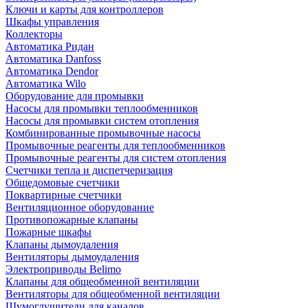
Ключи и карты для контроллеров
Шкафы управления
Коллекторы
Автоматика Ридан
Автоматика Danfoss
Автоматика Dendor
Автоматика Wilo
Оборудование для промывки
Насосы для промывки теплообменников
Насосы для промывки систем отопления
Комбинированные промывочные насосы
Промывочные реагенты для теплообменников
Промывочные реагенты для систем отопления
Счетчики тепла и диспетчеризация
Общедомовые счетчики
Поквартирные счетчики
Вентиляционное оборудование
Противопожарные клапаны
Пожарные шкафы
Клапаны дымоудаления
Вентиляторы дымоудаления
Электроприводы Belimo
Клапаны для общеобменной вентиляции
Вентиляторы для общеобменной вентиляции
Шумоглушители для каналов