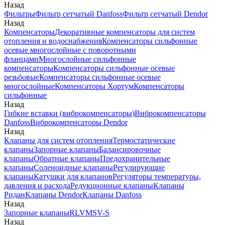
Назад
Фильтры
Фильтр сетчатый Danfoss
Фильтр сетчатый Dendor
Назад
Компенсаторы
Декоративные компенсаторы для систем
отопления и водоснабжения
Компенсаторы сильфонные
осевые многослойные с поворотными
фланцами
Многослойные сильфонные
компенсаторы
Компенсаторы сильфонные осевые
резьбовые
Компенсаторы сильфонные осевые
многослойные
Компенсаторы Хортум
Компенсаторы
сильфонные
Назад
Гибкие вставки (виброкомпенсаторы)
Виброкомпенсаторы
Danfoss
Виброкомпенсаторы Dendor
Назад
Клапаны для систем отопления
Термостатические
клапаны
Запорные клапаны
Балансировочные
клапаны
Обратные клапаны
Предохранительные
клапаны
Соленоидные клапаны
Регулирующие
клапаны
Катушки для клапанов
Регуляторы температуры,
давления и расхода
Редукционные клапаны
Клапаны
Ридан
Клапаны Dendor
Клапаны Danfoss
Назад
Запорные клапаны
RLV
MSV-S
Назад