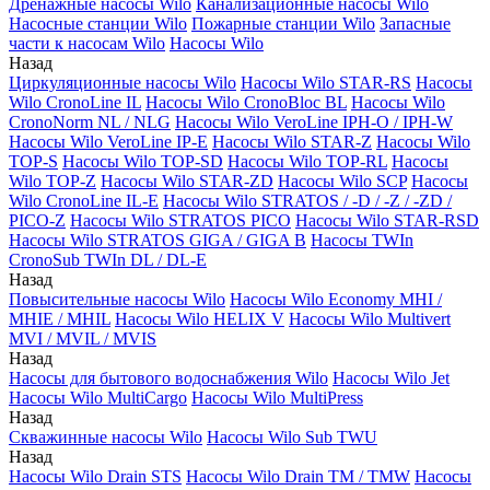
Дренажные насосы Wilo
Канализационные насосы Wilo
Насосные станции Wilo
Пожарные станции Wilo
Запасные
части к насосам Wilo
Насосы Wilo
Назад
Циркуляционные насосы Wilo
Насосы Wilo STAR-RS
Насосы
Wilo CronoLine IL
Насосы Wilo CronoBloc BL
Насосы Wilo
CronoNorm NL / NLG
Насосы Wilo VeroLine IPH-O / IPH-W
Насосы Wilo VeroLine IP-E
Насосы Wilo STAR-Z
Насосы Wilo
TOP-S
Насосы Wilo TOP-SD
Насосы Wilo TOP-RL
Насосы
Wilo TOP-Z
Насосы Wilo STAR-ZD
Насосы Wilo SCP
Насосы
Wilo CronoLine IL-E
Насосы Wilo STRATOS / -D / -Z / -ZD /
PICO-Z
Насосы Wilo STRATOS PICO
Насосы Wilo STAR-RSD
Насосы Wilo STRATOS GIGA / GIGA B
Насосы TWIn
CronoSub TWIn DL / DL-E
Назад
Повысительные насосы Wilo
Насосы Wilo Economy MHI /
MHIE / MHIL
Насосы Wilo HELIX V
Насосы Wilo Multivert
MVI / MVIL / MVIS
Назад
Насосы для бытового водоснабжения Wilo
Насосы Wilo Jet
Насосы Wilo MultiCargo
Насосы Wilo MultiPress
Назад
Скважинные насосы Wilo
Насосы Wilo Sub TWU
Назад
Насосы Wilo Drain STS
Насосы Wilo Drain TM / TMW
Насосы