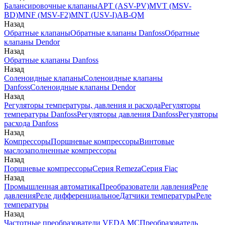
Балансировочные клапаны
APT (ASV-PV)
MVT (MSV-
BD)
MNF (MSV-F2)
MNT (USV-I)
AB-QM
Назад
Обратные клапаны
Обратные клапаны Danfoss
Обратные
клапаны Dendor
Назад
Обратные клапаны Danfoss
Назад
Соленоидные клапаны
Соленоидные клапаны
Danfoss
Соленоидные клапаны Dendor
Назад
Регуляторы температуры, давления и расхода
Регуляторы
температуры Danfoss
Регуляторы давления Danfoss
Регуляторы
расхода Danfoss
Назад
Компрессоры
Поршневые компрессоры
Винтовые
маслозаполненные компрессоры
Назад
Поршневые компрессоры
Серия Remeza
Серия Fiac
Назад
Промышленная автоматика
Преобразователи давления
Реле
давления
Реле дифференциальное
Датчики температуры
Реле
температуры
Назад
Частотные преобразователи VEDA MC
Преобразователь