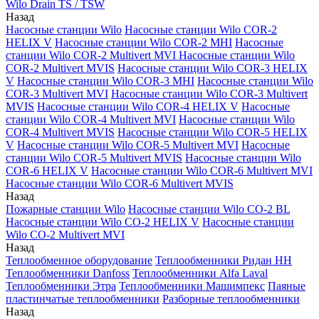
Wilo Drain TS / TSW
Назад
Насосные станции Wilo
Насосные станции Wilo COR-2
HELIX V
Насосные станции Wilo COR-2 MHI
Насосные
станции Wilo COR-2 Multivert MVI
Насосные станции Wilo
COR-2 Multivert MVIS
Насосные станции Wilo COR-3 HELIX
V
Насосные станции Wilo COR-3 MHI
Насосные станции Wilo
COR-3 Multivert MVI
Насосные станции Wilo COR-3 Multivert
MVIS
Насосные станции Wilo COR-4 HELIX V
Насосные
станции Wilo COR-4 Multivert MVI
Насосные станции Wilo
COR-4 Multivert MVIS
Насосные станции Wilo COR-5 HELIX
V
Насосные станции Wilo COR-5 Multivert MVI
Насосные
станции Wilo COR-5 Multivert MVIS
Насосные станции Wilo
COR-6 HELIX V
Насосные станции Wilo COR-6 Multivert MVI
Насосные станции Wilo COR-6 Multivert MVIS
Назад
Пожарные станции Wilo
Насосные станции Wilo CO-2 BL
Насосные станции Wilo CO-2 HELIX V
Насосные станции
Wilo CO-2 Multivert MVI
Назад
Теплообменное оборудование
Теплообменники Ридан НН
Теплообменники Danfoss
Теплообменники Alfa Laval
Теплообменники Этра
Теплообменники Машимпекс
Паяные
пластинчатые теплообменники
Разборные теплообменники
Назад