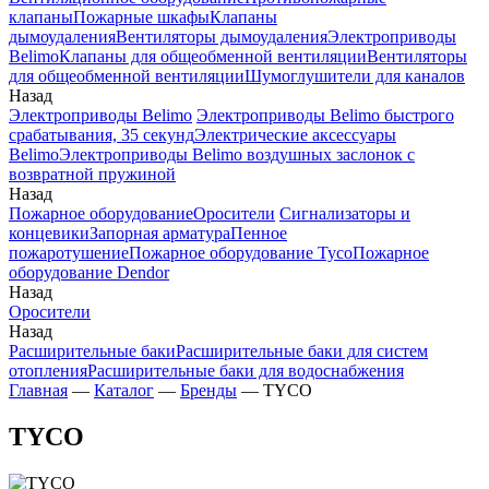
клапаны
Пожарные шкафы
Клапаны
дымоудаления
Вентиляторы дымоудаления
Электроприводы
Belimo
Клапаны для общеобменной вентиляции
Вентиляторы
для общеобменной вентиляции
Шумоглушители для каналов
Назад
Электроприводы Belimo
Электроприводы Belimo быстрого
срабатывания, 35 секунд
Электрические аксессуары
Belimo
Электроприводы Belimo воздушных заслонок c
возвратной пружиной
Назад
Пожарное оборудование
Оросители
Сигнализаторы и
концевики
Запорная арматура
Пенное
пожаротушение
Пожарное оборудование Tyco
Пожарное
оборудование Dendor
Назад
Оросители
Назад
Расширительные баки
Расширительные баки для систем
отопления
Расширительные баки для водоснабжения
Главная
—
Каталог
—
Бренды
—
TYCO
TYCO