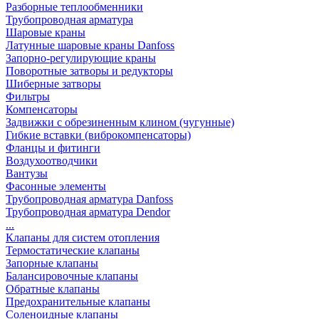
Разборные теплообменники
Трубопроводная арматура
Шаровые краны
Латунные шаровые краны Danfoss
Запорно-регулирующие краны
Поворотные затворы и редукторы
Шиберные затворы
Фильтры
Компенсаторы
Задвижки с обрезиненным клином (чугунные)
Гибкие вставки (виброкомпенсаторы)
Фланцы и фитинги
Воздухоотводчики
Вантузы
Фасонные элементы
Трубопроводная арматура Danfoss
Трубопроводная арматура Dendor
...
Клапаны для систем отопления
Термостатические клапаны
Запорные клапаны
Балансировочные клапаны
Обратные клапаны
Предохранительные клапаны
Соленоидные клапаны