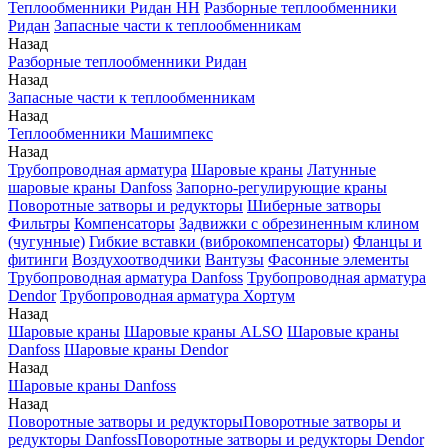
Теплообменники Ридан НН
Разборные теплообменники
Ридан
Запасные части к теплообменникам
Назад
Разборные теплообменники Ридан
Назад
Запасные части к теплообменникам
Назад
Теплообменники Машимпекс
Назад
Трубопроводная арматура
Шаровые краны
Латунные
шаровые краны Danfoss
Запорно-регулирующие краны
Поворотные затворы и редукторы
Шиберные затворы
Фильтры
Компенсаторы
Задвижки с обрезиненным клином
(чугунные)
Гибкие вставки (виброкомпенсаторы)
Фланцы и
фитинги
Воздухоотводчики
Вантузы
Фасонные элементы
Трубопроводная арматура Danfoss
Трубопроводная арматура
Dendor
Трубопроводная арматура Хортум
Назад
Шаровые краны
Шаровые краны ALSO
Шаровые краны
Danfoss
Шаровые краны Dendor
Назад
Шаровые краны Danfoss
Назад
Поворотные затворы и редукторы
Поворотные затворы и
редукторы Danfoss
Поворотные затворы и редукторы Dendor