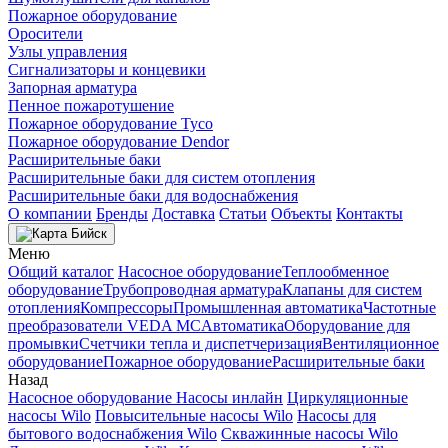
Пожарное оборудование
Оросители
Узлы управления
Сигнализаторы и концевики
Запорная арматура
Пенное пожаротушение
Пожарное оборудование Tyco
Пожарное оборудование Dendor
Расширительные баки
Расширительные баки для систем отопления
Расширительные баки для водоснабжения
О компании
Бренды
Доставка
Статьи
Объекты
Контакты
Бийск
Меню
Общий каталог
Насосное оборудование
Теплообменное
оборудование
Трубопроводная арматура
Клапаны для систем
отопления
Компрессоры
Промышленная автоматика
Частотные
преобразователи VEDA MC
Автоматика
Оборудование для
промывки
Счетчики тепла и диспетчеризация
Вентиляционное
оборудование
Пожарное оборудование
Расширительные баки
Назад
Насосное оборудование
Насосы инлайн
Циркуляционные
насосы Wilo
Повысительные насосы Wilo
Насосы для
бытового водоснабжения Wilo
Скважинные насосы Wilo