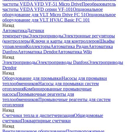
частоты VEDA VFD VF-51 Micro Drive
Преобразователь
частоты VEDA VFD серии VF-101
Опциональное
оборудование для VLT Micro Drive FC 51
Опциональное
оборудование для VLT HVAC Basic FC 101
Назад
Автоматика
Датчики
температуры
Электроприводы
Электронные регуляторы
(контроллеры)
Ключи и карты для контроллеров
Шкафы
управления
Коллекторы
Автоматика Ридан
Автоматика
Danfoss
Автоматика Dendor
Автоматика Wilo
Назад
Электроприводы
Электроприводы Danfoss
Электроприводы
Dendor
Назад
Оборудование для промывки
Насосы для промывки
теплообменников
Насосы для промывки систем
отопления
Комбинированные промывочные
насосы
Промывочные реагенты для
теплообменников
Промывочные реагенты для систем
отопления
Назад
Счетчики тепла и диспетчеризация
Общедомовые
счетчики
Поквартирные счетчики
Назад
Вентиляционное оборудование
Противопожарные